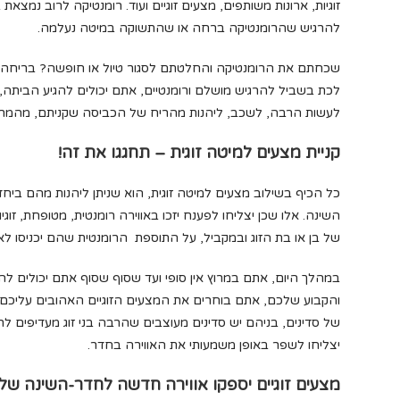
זוגיות, ארונות משותפים, מצעים זוגיים ועוד. רומנטיקה לרוב נמצא
להרגיש שהרומנטיקה ברחה או שהתשוקה במיטה נעלמה.
שכחתם את הרומנטיקה והחלטתם לסגור טיול או חופשה? בריחה 
לכת בשביל להרגיש מושלם ורומנטיים, אתם יכולים להגיע הביתה,
לעשות הרבה, לשכב, ליהנות מהריח של הכביסה שקניתם, מהמרק
קניית מצעים למיטה זוגית – תחגגו את זה!
כל הכיף בשילוב מצעים למיטה זוגית, הוא שניתן ליהנות מהם ביח
השינה. אלו שכן יצליחו לפענח יזכו באווירה רומנטית, מטופחת, ז
של בן או בת הזוג ובמקביל, על התוספת הרומנטית שהם יכניסו לא
במהלך היום, אתם במרוץ אין סופי ועד שסוף שסוף אתם יכולים ל
והקבוע שלכם, אתם בוחרים את המצעים הזוגיים האהובים עליכם ומ
של סדינים, בניהם יש סדינים מעוצבים שהרבה בני זוג מעדיפים 
יצליחו לשפר באופן משמעותי את האווירה בחדר.
מצעים זוגיים יספקו אווירה חדשה לחדר-השינה של