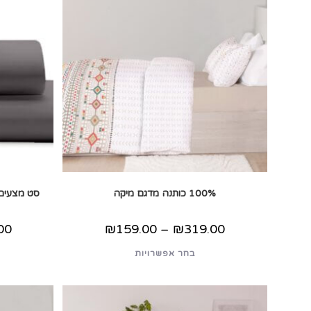
100% כותנה מדגם מיקה
סט מצעים
טווח
00
₪
159.00
–
₪
319.00
מחירים:
למוצר
בחר אפשרויות
עד
זה
יש
מספר
סוגים.
ניתן
לבחור