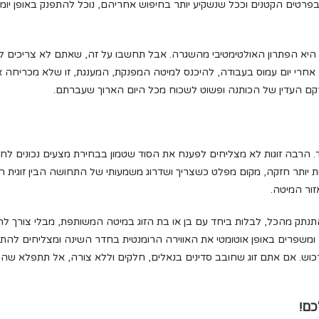
ת בפרטים הקטנים וככל שנשקיע יותר בחיפוש אחריהם, נוכל להתפנק באופן יומיו
היא הפתרון האולטימטיבי מהשגרה. אבל תחשבו על זה, שאתם לא צריכים ל
 אחרי יום עמוס בעבודה, להיכנס למיטה המפנקת, המענגת, זו שלא מכריחה 
ם העדין של הכותנה ופשוט לשכוח מכל היום הארוך שעברתם.
ד. הרבה זוגות לא מצליחים לפענח את הסוד שטמון בבחירת מצעים נכונים לח
וגיות יותר חזקה, מקום מפלט כשצריך ושדרוג משמעותי של התחושה הבין זוגית
זור המיטה.
התנתק מהכל, לבלות ביחד עם בן או בת הזוג במיטה המשותפת, מבלי צורך ל
שפרים באופן אוטומטי את האווירה הרומנטית בחדר השינה ומצליחים להתחבר 
לרכוש. אם אתם זוג שחובב סדינים בנאלים, חלקים וללא צורה, אל תתפלא שה
כם!