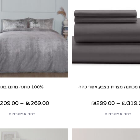
 מכותנה מצרית בצבע אפור כהה
100% כותנה מדגם בונו
טווח
ט
₪
209.00
–
₪
269.00
₪
299.00
–
₪
319.
מחירים:
מחיר
למוצר
למו
בחר אפשרויות
בחר אפשרויות
עד
זה
זה
יש
יש
מספר
מס
סוגים.
סוג
ניתן
ניתן
לבחור
לבח