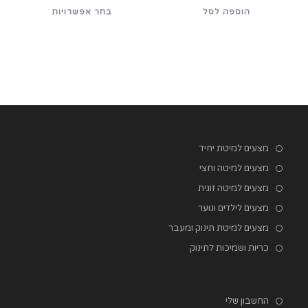
היה:
הוא:
היה:
הוא:
למוצר
הוספה לסל
בחר אפשרויות
₪69.00.
₪39.00.
₪179.00.
₪129.00.
זה
יש
מספר
סוגים.
ניתן
לבחור
את
האפשרויות
בעמוד
המוצר
מצעים למיטת יחיד
מצעים למיטה וחצי
מצעים למיטה זוגית
מצעים לילדים ונוער
מצעים למיטת תינוק ומעבר
כריות ושמיכות לתינוק
החשבון שלי