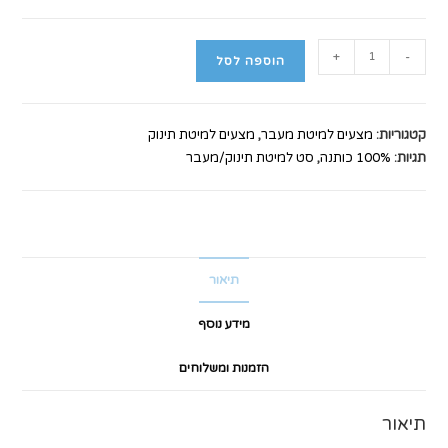
וא:
היה:
₪199.00.
כמות
+
-
הוספה לסל
של
סט
למיטת
קטגוריות:
מצעים למיטת מעבר
,
מצעים למיטת תינוק
תינוק/מעבר
תגיות:
100% כותנה
,
סט למיטת תינוק/מעבר
פו
הני
תיאור
מידע נוסף
הזמנות ומשלוחים
תיאור