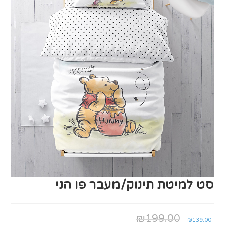
סט למיטת תינוק/מעבר פו הני
יר
המחיר
₪
199.00
₪
139.00
כחי
המקורי