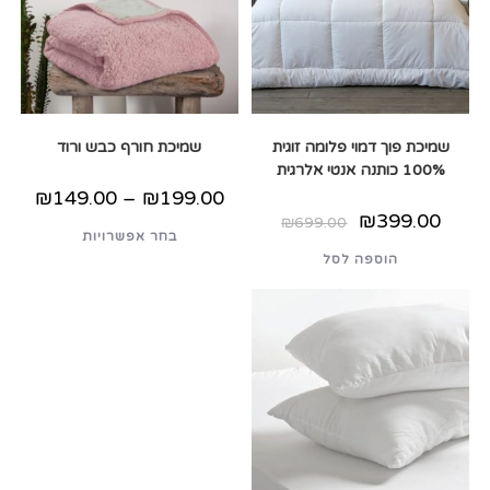
שמיכת פוך דמוי פלומה זוגית
שמיכת חורף כבש ורוד
100% כותנה אנטי אלרגית
טווח
₪
149.00
–
₪
199.00
מחירים:
המחיר
המחיר
₪
399.00
₪
699.00
למוצר
המקורי
הנוכחי
בחר אפשרויות
עד
זה
היה:
הוא:
יש
הוספה לסל
₪699.00.
₪399.00.
מספר
סוגים.
ניתן
לבחור
את
האפשרויות
בעמוד
המוצר