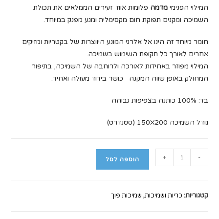
המילוי הפנימי
מדמה
פלומות אווז זעירים הממלאים את תכולת
השמיכה ומקנים תפוקת חום מקסימלית ומגע מפנק במיוחד.
חומר מיוחד זה הינו
אל אלרגי
המונע היווצרות של בקטריות ומזיקים
אחרים לאורך כל תקופת השימוש בשמיכה.
המילוי מפוזר באחידות לאורכה ולרוחבה של השמיכה, בתיפור
המחולק באופן שווה המקנה כושר בידוד מעולה ואחיד.
בד: 100% כותנה בצפיפות גבוהה
גודל השמיכה 150X200 (סטנדרט)
כמות
+
-
הוספה לסל
של
שמיכת
פוך
קטגוריות:
כריות ושמיכות
,
שמיכות פוך
דמוי
פלומה