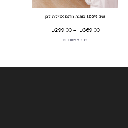
שיק 100% כותנה מדגם אמיליה לבן
טווח
₪
299.00
–
₪
369.00
מחירים:
למוצר
בחר אפשרויות
עד
זה
יש
מספר
סוגים.
ניתן
לבחור
את
האפשרויות
בעמוד
המוצר