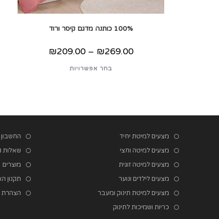
100% כותנה מדגם קיסר ורוד
טווח
₪
209.00
–
₪
269.00
מחירים:
למוצר
בחר אפשרויות
עד
זה
יש
מספר
סוגים.
ניתן
לבחור
את
האפשרויות
בעמוד
המוצר
מצעים למיטת יחיד
החשבון 
מצעים למיטה וחצי
שאלות נפו
מצעים למיטה זוגית
מוצרים
מצעים לילדים ונוער
תקנון ה
מצעים למיטת תינוק ומעבר
הצהרת נ
כריות ושמיכות לתינוק